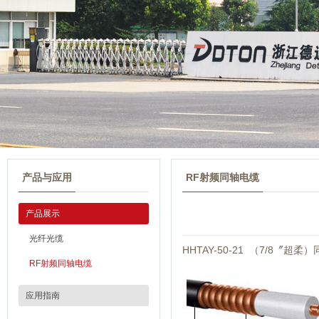
产品与应用
RF射频同轴电缆
产品展示
光纤光缆
HHTAY-50-21 （7/8〞超柔
RF射频同轴电缆
应用指南