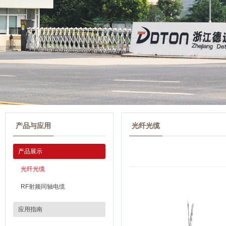
产品与应用
光纤光缆
产品展示
光纤光缆
RF射频同轴电缆
应用指南