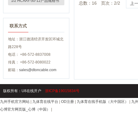
1/2 HCAAY-50-12产品规格书
总数：16 页次：2/2
上
联系方式
地址：浙江德清经济开发区环城北
路228号
电话： +86-572-8837008
传真： +86-572-8080022
邮箱：
sales@dtoncable.com
版权所有：U8在线开户
浙ICP备19015834号
九州手机官方网站
|
九体育在线平台
|
OD注册
|
九体育在线手机版（大中国区）
|
九
心博官方网页版_心博（中国）
|