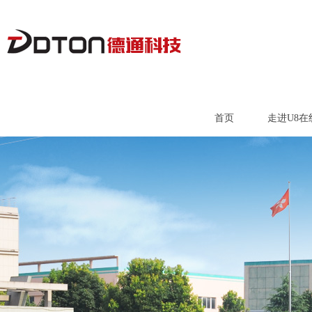
首页
走进U8在